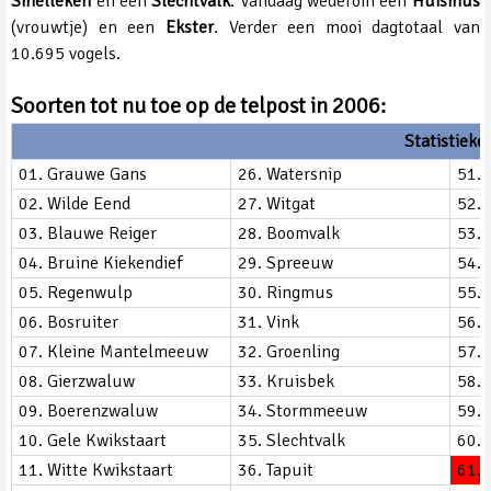
Smelleken
en een
Slechtvalk
. Vandaag wederom een
Huismus
(vrouwtje) en een
Ekster
. Verder een mooi dagtotaal van
10.695 vogels.
Soorten tot nu toe op de telpost in 2006:
Statistieke
01. Grauwe Gans
26. Watersnip
51. 
02. Wilde Eend
27. Witgat
52. 
03. Blauwe Reiger
28. Boomvalk
53. 
04. Bruine Kiekendief
29. Spreeuw
54. 
05. Regenwulp
30. Ringmus
55. T
06. Bosruiter
31. Vink
56. 
07. Kleine Mantelmeeuw
32. Groenling
57. 
08. Gierzwaluw
33. Kruisbek
58. 
09. Boerenzwaluw
34. Stormmeeuw
59. 
10. Gele Kwikstaart
35. Slechtvalk
60. 
11. Witte Kwikstaart
36. Tapuit
61. 