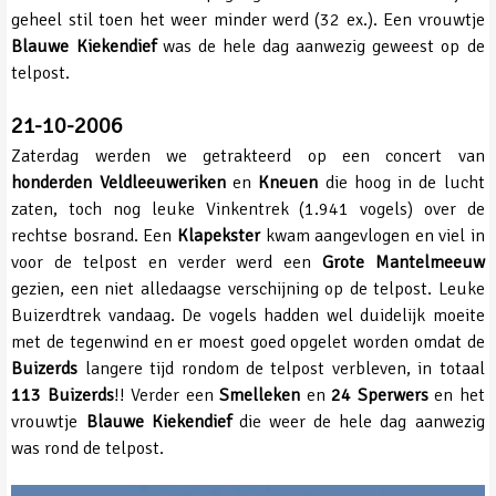
geheel stil toen het weer minder werd (32 ex.). Een vrouwtje
Blauwe Kiekendief
was de hele dag aanwezig geweest op de
telpost.
21-10-2006
Zaterdag werden we getrakteerd op een concert van
honderden Veldleeuweriken
en
Kneuen
die hoog in de lucht
zaten, toch nog leuke Vinkentrek (1.941 vogels) over de
rechtse bosrand. Een
Klapekster
kwam aangevlogen en viel in
voor de telpost en verder werd een
Grote Mantelmeeuw
gezien, een niet alledaagse verschijning op de telpost. Leuke
Buizerdtrek vandaag. De vogels hadden wel duidelijk moeite
met de tegenwind en er moest goed opgelet worden omdat de
Buizerds
langere tijd rondom de telpost verbleven, in totaal
113 Buizerds
!! Verder een
Smelleken
en
24 Sperwers
en het
vrouwtje
Blauwe Kiekendief
die weer de hele dag aanwezig
was rond de telpost.