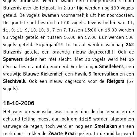
vogels ontdekte. Hierna kwam een onafgebroken stroom
Buizerds
over de telpost. In 2 uur tijd werden nog 199 vogels
geteld. De vogels kwamen voornamelijk uit het noordoosten.
De grootste bel bestond uit 60 vogels. Tevens bellen van 11,
11, 9, 11, 9, 18, 10, 9, 7 en 7. Tussen 15:00 en 16:00 werden
93 vogels geteld en tussen 16.00 en 17.00 uur werden 106
vogels geteld. Supergaaf!!!! In totaal werden vandaag
242
Buizerds
geteld, een prachtig nieuw dagrecord!!!! Ook de
Sperwers
deden het niet slecht. Met 30 vogels werd het op
één na beste aantal genoteerd. Verder nog
4 Smellekens
, een
vrouwtje
Blauwe Kiekendief
, een
Havik
,
3 Torenvalken
en een
Slechtvalk
. Ook een nieuw dagrecord voor de
Rietgors
(67
vogels).
18-10-2006
Het weer op woensdag was minder dan de dag ervoor en de
ochtend telling moest dan ook om 11:15 worden afgebroken
vanwege de regen, toch werd er nog een
Smelleken
en een
rechtdoor trekkende
Zwarte Kraai
gezien. In de middag werd