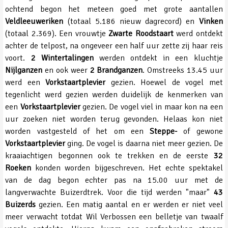
ochtend begon het meteen goed met grote aantallen
Veldleeuweriken
(totaal 5.186 nieuw dagrecord) en
Vinken
(totaal 2.369). Een vrouwtje
Zwarte Roodstaart
werd ontdekt
achter de telpost, na ongeveer een half uur zette zij haar reis
voort.
2 Wintertalingen
werden ontdekt in een kluchtje
Nijlganzen
en ook weer
2 Brandganzen
. Omstreeks 13.45 uur
werd een
Vorkstaartplevier
gezien. Hoewel de vogel met
tegenlicht werd gezien werden duidelijk de kenmerken van
een
Vorkstaartplevier
gezien. De vogel viel in maar kon na een
uur zoeken niet worden terug gevonden. Helaas kon niet
worden vastgesteld of het om een
Steppe-
of gewone
Vorkstaartplevier
ging. De vogel is daarna niet meer gezien. De
kraaiachtigen begonnen ook te trekken en de eerste
32
Roeken
konden worden bijgeschreven. Het echte spektakel
van de dag begon echter pas na 15.00 uur met de
langverwachte Buizerdtrek. Voor die tijd werden "maar"
43
Buizerds
gezien. Een matig aantal en er werden er niet veel
meer verwacht totdat Wil Verbossen een belletje van twaalf