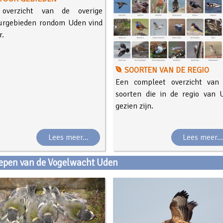
overzicht van de overige
urgebieden rondom Uden vind
r.
SOORTEN VAN DE REGIO
Een compleet overzicht van 
soorten die in de regio van 
gezien zijn.
Lees meer...
Lees meer..
epen van de Vogelwacht Uden