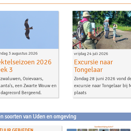
dag 3 augustus 2026
vrijdag 24 juli 2026
ektelseizoen 2026
Excursie naar
ek 3
Tongelaar
rzwaluwen, Ooievaars,
Zondag 28 juni 2026 vond d
lanta's, een Zwarte Wouw en
excursie naar Tongelaar bij M
 dagrecord Bergeend.
plaats
en soorten van Uden en omgeving
TUUR GEBIEDEN