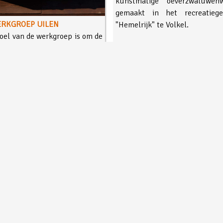
kunstmatige oeverzwaluwen
gemaakt in het recreatiege
RKGROEP UILEN
"Hemelrijk" te Volkel.
oel van de werkgroep is om de
gang van uilen te stoppen of
r te zorgen dat de stand van
se uilen weer vooruit gaat.
Lees meer...
Lees meer..
© 1974 - 2026 Vogelwacht Uden
info@vogelwachtuden.nl