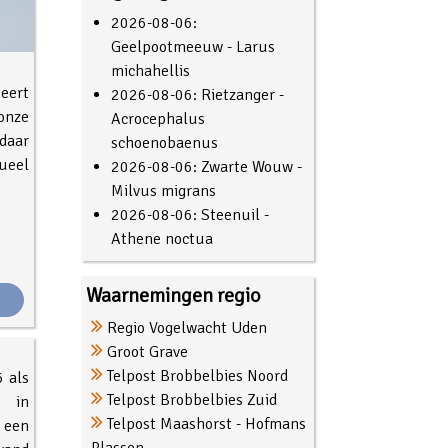
2026-08-06:
Geelpootmeeuw - Larus
michahellis
eert
2026-08-06: Rietzanger -
onze
Acrocephalus
daar
schoenobaenus
ueel
2026-08-06: Zwarte Wouw -
Milvus migrans
2026-08-06: Steenuil -
Athene noctua
Waarnemingen regio
.
Regio Vogelwacht Uden
Groot Grave
Telpost Brobbelbies Noord
 als
Telpost Brobbelbies Zuid
 in
Telpost Maashorst - Hofmans
een