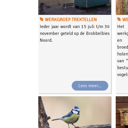
WERKGROEP TREKTELLEN
WE
Ieder jaar wordt van 15 juli t/m 30
Het 
november geteld op de Brobbelbies
werkg
Noord.
en
bro
hole
van “
best
vogel
Lees meer...