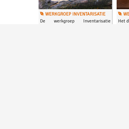
WERKGROEP INVENTARISATIE
WE
De werkgroep Inventarisatie
Het d
organiseert diverse soorten
neer
vogeltellingen op verschillende
ervoo
niveaus. Inventarisaties hebben tot
diver
doel een zo goed mogelijk beeld te
krijgen van de vogelstand in een
bepaald gebied.
Lees meer...