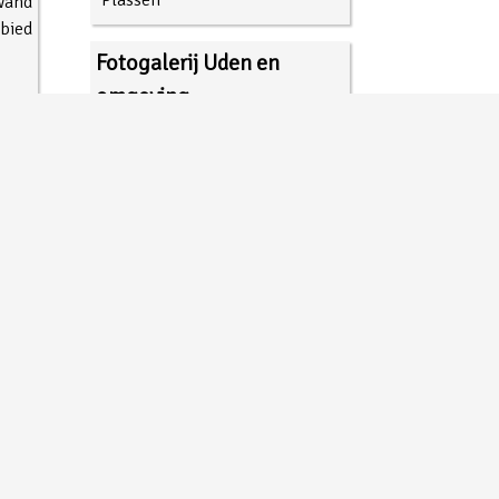
Plassen
wand
bied
Fotogalerij Uden en
omgeving
Fotogalerij Nederland
.
Fotogalerij Buitenland
Terug naar boven