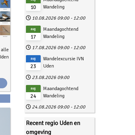
Wandeling
10
10.08.2026
09:00
-
12:00
Maandagochtend
aug
Wandeling
17
17.08.2026
09:00
-
12:00
alle
Uden
Wandelexcursie IVN
aug
Uden
23
23.08.2026
09:00
.
Maandagochtend
aug
Wandeling
24
24.08.2026
09:00
-
12:00
Recent regio Uden en
omgeving