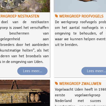
RKGROEP NESTKASTEN
WERKGROEP ROOFVOGELS
doel van de nestkasten
De werkgroep roofvogels prob
roep is zowel het verschaffen
om het aantal roofvogels in 
 beschermen van
omgeving te behouden, of 
edgelegenheid aan
waar we kunnen helpen event
nbroeders door het aanbieden
uit te breiden.
kunstmatige holten”, als het
uderen van het broedsels van
s in de omgeving van Uden.
Lees meer...
Lees meer..
WERKGROEP ZWALUWEN
Vogelwacht Uden heeft in 1986
eerste vogelwerkgroep
Nederland met succes 