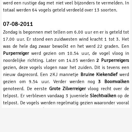
werd een rustige dag met niet veel bijzonders te vermelden. In
totaal werden 64 vogels geteld verdeeld over 13 soorten.
07-08-2011
Zondag is begonnen met tellen om 6.00 uur en er is geteld tot
17.00 uur. Er stond een zuidwesten wind kracht 1 tot 3. Het
was de hele dag zwaar bewolkt en het werd 22 graden. Een
Purperreiger
werd gezien om 10.54 uur, de vogel vloog in
noordelijke richting. Later om 14.05 werden
2 Purperreigers
gezien, deze vogels vlogen naar het zuiden. Dit is tevens een
nieuw dagrecord. Een 2KJ mannetje
Bruine Kiekendief
werd
gezien om 9.54 uur. Verder werden nog
3 Boomvalken
genoteerd. De eerste
Grote Zilverreiger
vloog recht over de
telpost. Er verbleven vandaag 3 juveniele
Slechtvalken
op de
telpost. De vogels werden regelmatig gezien waaronder vooral
de lokale
Wespendieven
lastig gevallen werden. In totaal
werden 243 vogels geteld verdeeld over 18 soorten.
Soorten tot nu toe op de telpost in 2011: