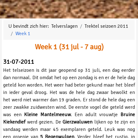
U bevindt zich hier:
Telverslagen
Trektel seizoen 2011
Week 1
Week 1 (31 jul - 7 aug)
31-07-2011
Het telseizoen is dit jaar geopend op 31 juli, een dag eerder
dan normaal. Dit omdat het op een zondag is en er de hele dag
geteld kon worden. Het weer had beter gekund maar het bleef
in ieder geval droog. Het was de hele dag zwaar bewolkt en
het werd niet warmer dan 19 graden. Er stond de hele dag een
zeer zwakke zuidwesten wind. De eerste vogel die geteld werd
was een
Kleine Mantelmeeuw
. Een adult vrouwtje
Bruine
Kiekendief
werd gezien. De
Gierzwaluwen
lijken op te zijn en
vandaag werden maar 45 exemplaren geteld. Leuk was nog
een groepje van
5 Regenwulpen
. Verder bleef het rustig, in