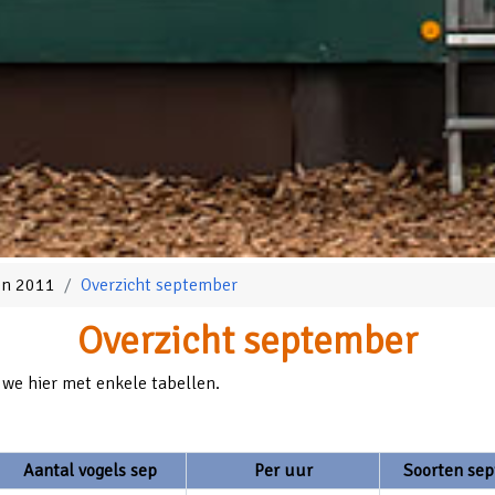
oen 2011
Overzicht september
Overzicht september
 we hier met enkele tabellen.
Aantal vogels sep
Per uur
Soorten se