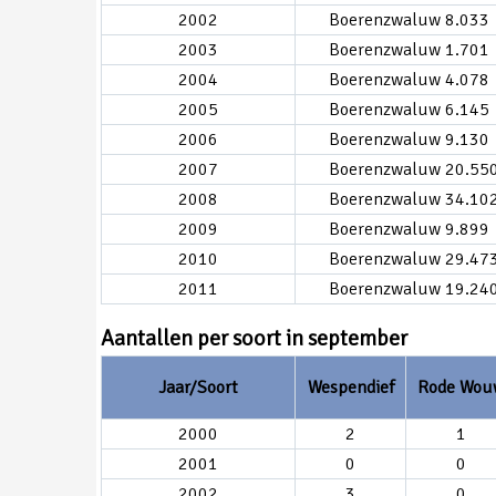
2002
Boerenzwaluw 8.033
2003
Boerenzwaluw 1.701
2004
Boerenzwaluw 4.078
2005
Boerenzwaluw 6.145
2006
Boerenzwaluw 9.130
2007
Boerenzwaluw 20.55
2008
Boerenzwaluw 34.10
2009
Boerenzwaluw 9.899
2010
Boerenzwaluw 29.47
2011
Boerenzwaluw 19.24
Aantallen per soort in september
Jaar/Soort
Wespendief
Rode Wou
2000
2
1
2001
0
0
2002
3
0