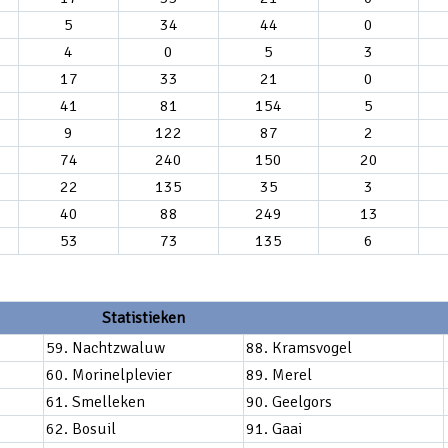
5
34
44
0
4
0
5
3
17
33
21
0
41
81
154
5
9
122
87
2
74
240
150
20
22
135
35
3
40
88
249
13
53
73
135
6
Statistieken
59. Nachtzwaluw
88. Kramsvogel
60. Morinelplevier
89. Merel
61. Smelleken
90. Geelgors
62. Bosuil
91. Gaai