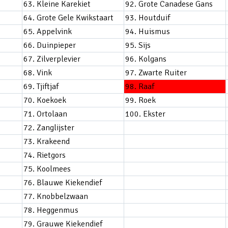
63. Kleine Karekiet
92. Grote Canadese Gans
64. Grote Gele Kwikstaart
93. Houtduif
65. Appelvink
94. Huismus
66. Duinpieper
95. Sijs
67. Zilverplevier
96. Kolgans
68. Vink
97. Zwarte Ruiter
69. Tjiftjaf
98. Raaf
70. Koekoek
99. Roek
71. Ortolaan
100. Ekster
72. Zanglijster
73. Krakeend
74. Rietgors
75. Koolmees
76. Blauwe Kiekendief
77. Knobbelzwaan
78. Heggenmus
79. Grauwe Kiekendief