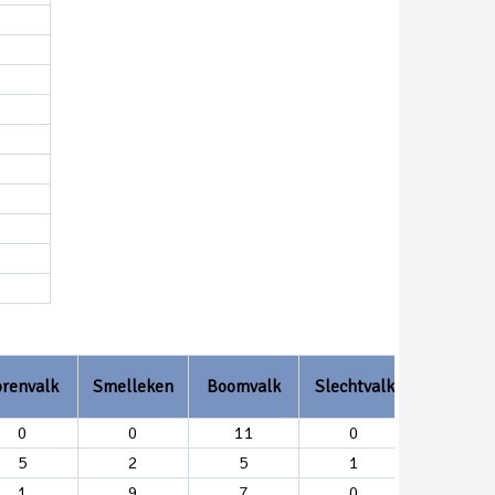
orenvalk
Smelleken
Boomvalk
Slechtvalk
0
0
11
0
5
2
5
1
1
9
7
0