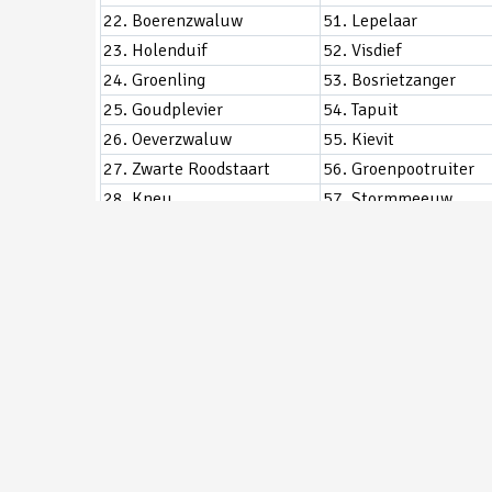
22. Boerenzwaluw
51. Lepelaar
23. Holenduif
52. Visdief
24. Groenling
53. Bosrietzanger
25. Goudplevier
54. Tapuit
26. Oeverzwaluw
55. Kievit
27. Zwarte Roodstaart
56. Groenpootruiter
28. Kneu
57. Stormmeeuw
29. Watersnip
58. Casarca
= Nieuwe soort voor telpost
= Nieuw deze week
Nieuwe Soorten in 2011:
14-09-2011 Wielewaal
17-09-2011 Steppekiekendief
29-09-2011 Raaf