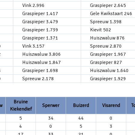
Vink 2.996
Graspieper 2.645
Graspieper 1.417
Gele Kwikstaart 246
Graspieper 3.479
Spreeuw 1.398
Graspieper 1.739
Kievit 502
Graspieper 1.371
Huiszwaluw 876
0
Vink 3.157
Spreeuw 2.870
2
Huiszwaluw 3.806
Graspieper 1.967
Huiszwaluw 1.847
Graspieper 827
3
Graspieper 1.698
Huiszwaluw 1.640
0
Spreeuw 2.178
Graspieper 1.929
Bruine
w
Sperwer
Buizerd
Visarend
T
Kiekendief
5
34
44
0
4
0
5
3
17
33
21
0