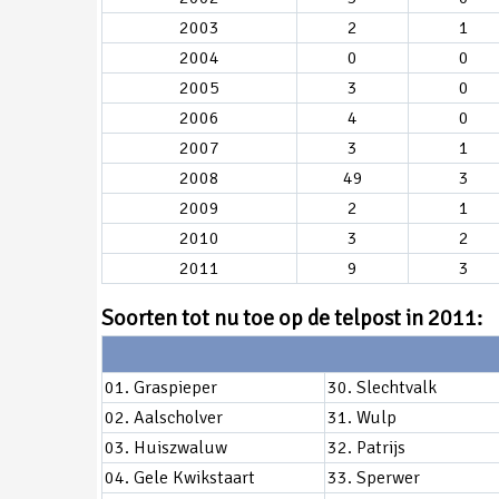
2003
2
1
2004
0
0
2005
3
0
2006
4
0
2007
3
1
2008
49
3
2009
2
1
2010
3
2
2011
9
3
Soorten tot nu toe op de telpost in 2011:
01. Graspieper
30. Slechtvalk
02. Aalscholver
31. Wulp
03. Huiszwaluw
32. Patrijs
04. Gele Kwikstaart
33. Sperwer