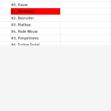
80. Kauw
81. Wielewaal
82. Bosruiter
83. Matkop
84. Rode Wouw
85. Pimpelmees
86. Turkse Tortel
87. Steppekiekendief