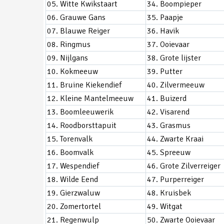
05. Witte Kwikstaart
34. Boompieper
06. Grauwe Gans
35. Paapje
07. Blauwe Reiger
36. Havik
08. Ringmus
37. Ooievaar
09. Nijlgans
38. Grote lijster
10. Kokmeeuw
39. Putter
11. Bruine Kiekendief
40. Zilvermeeuw
12. Kleine Mantelmeeuw
41. Buizerd
13. Boomleeuwerik
42. Visarend
14. Roodborsttapuit
43. Grasmus
15. Torenvalk
44. Zwarte Kraai
16. Boomvalk
45. Spreeuw
17. Wespendief
46. Grote Zilverreiger
18. Wilde Eend
47. Purperreiger
19. Gierzwaluw
48. Kruisbek
20. Zomertortel
49. Witgat
21. Regenwulp
50. Zwarte Ooievaar