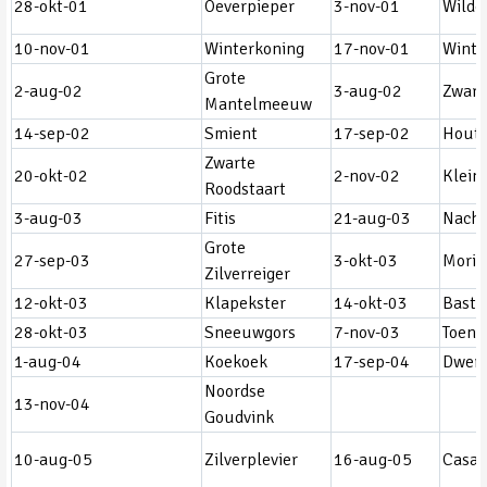
28-okt-01
Oeverpieper
3-nov-01
Wilde
10-nov-01
Winterkoning
17-nov-01
Winte
Grote
2-aug-02
3-aug-02
Zwart
Mantelmeeuw
14-sep-02
Smient
17-sep-02
Houts
Zwarte
20-okt-02
2-nov-02
Klein
Roodstaart
3-aug-03
Fitis
21-aug-03
Nach
Grote
27-sep-03
3-okt-03
Morin
Zilverreiger
12-okt-03
Klapekster
14-okt-03
Basta
28-okt-03
Sneeuwgors
7-nov-03
Toend
1-aug-04
Koekoek
17-sep-04
Dwerg
Noordse
13-nov-04
Goudvink
10-aug-05
Zilverplevier
16-aug-05
Casar