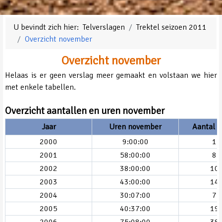
U bevindt zich hier:
Telverslagen
Trektel seizoen 2011
Overzicht november
Overzicht november
Helaas is er geen verslag meer gemaakt en volstaan we hier
met enkele tabellen.
Overzicht aantallen en uren november
Jaar
Uren november
Aantal v
2000
9:00:00
1.
2001
58:00:00
8.
2002
38:00:00
10
2003
43:00:00
14
2004
30:07:00
7.
2005
40:37:00
19
2006
75:08:00
38