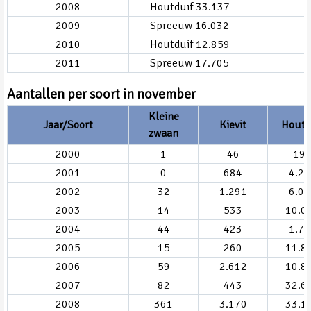
2008
Houtduif 33.137
2009
Spreeuw 16.032
2010
Houtduif 12.859
2011
Spreeuw 17.705
Aantallen per soort in november
Kleine
Jaar/Soort
Kievit
Houtd
zwaan
2000
1
46
19
2001
0
684
4.24
2002
32
1.291
6.00
2003
14
533
10.0
2004
44
423
1.72
2005
15
260
11.8
2006
59
2.612
10.8
2007
82
443
32.6
2008
361
3.170
33.1