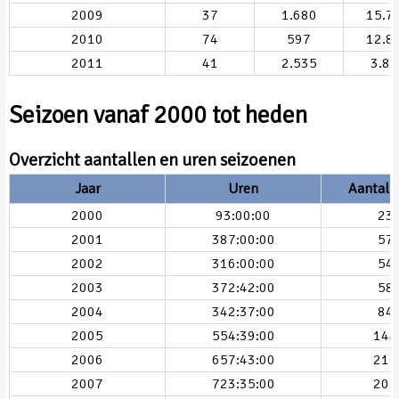
2009
37
1.680
15.7
2010
74
597
12.8
2011
41
2.535
3.83
Seizoen vanaf 2000 tot heden
Overzicht aantallen en uren seizoenen
Jaar
Uren
Aantall
2000
93:00:00
23
2001
387:00:00
57
2002
316:00:00
54
2003
372:42:00
58
2004
342:37:00
84
2005
554:39:00
144
2006
657:43:00
216
2007
723:35:00
205