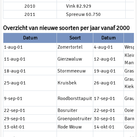
2010
Vink 82.929
2011
Spreeuw 60.750
Overzicht van nieuwe soorten per jaar vanaf 2000
Datum
Soort
Datum
1-aug-01
Zomertortel
4-aug-01
Wespe
Klein
11-aug-01
Gierzwaluw
12-aug-01
Mant
18-aug-01
Stormmeeuw
19-aug-01
Gras
Grau
25-aug-01
Kruisbek
26-aug-01
Kieke
9-sep-01
Roodborsttapuit
17-sep-01
Grauw
22-sep-01
Bosruiter
22-sep-01
Ooiev
29-sep-01
Groenpootruiter
30-sep-01
Barms
13-okt-01
Rode Wouw
14-okt-01
Goudv