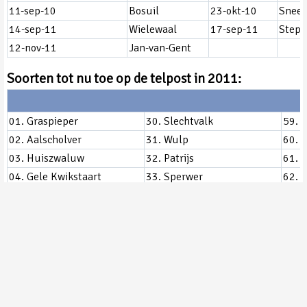
11-sep-10
Bosuil
23-okt-10
Snee
14-sep-11
Wielewaal
17-sep-11
Stepp
12-nov-11
Jan-van-Gent
Soorten tot nu toe op de telpost in 2011:
01. Graspieper
30. Slechtvalk
59. 
02. Aalscholver
31. Wulp
60. M
03. Huiszwaluw
32. Patrijs
61. 
04. Gele Kwikstaart
33. Sperwer
62. B
05. Witte Kwikstaart
34. Boompieper
63. K
06. Grauwe Gans
35. Paapje
64. 
07. Blauwe Reiger
36. Havik
65. 
08. Ringmus
37. Ooievaar
66. 
09. Nijlgans
38. Grote lijster
67. Z
10. Kokmeeuw
39. Putter
68. V
11. Bruine Kiekendief
40. Zilvermeeuw
69. Tj