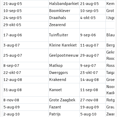
21-aug-05
Halsbandparkiet
21-aug-05
Kemp
10-sep-05
Boomklever
10-sep-05
Grote
24-sep-05
Draaihals
4-okt-05
IJsgo
29-okt-05
Zeearend
17-aug-06
Tuinfluiter
9-sep-06
Blauw
3-aug-07
Kleine Karekiet
11-aug-07
Berge
Gekra
25-aug-07
Geelpootmeeuw
29-aug-07
Roods
8-sep-07
Matkop
9-sep-07
Rosse
22-okt-07
Dwerggors
23-okt-07
Taiga
12-aug-08
Krakeend
14-aug-08
Groen
Noord
31-aug-08
Kanoet
11-sep-08
Kwiks
8-nov-08
Grote Zaagbek
27-nov-08
Rotga
5-aug-09
Fazant
19-aug-09
Grauw
2-aug-10
Patrijs
5-aug-10
Zwar