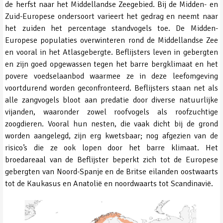
de herfst naar het Middellandse Zeegebied. Bij de Midden- en
Zuid-Europese ondersoort varieert het gedrag en neemt naar
het zuiden het percentage standvogels toe. De Midden-
Europese populaties overwinteren rond de Middellandse Zee
en vooral in het Atlasgebergte. Beflijsters leven in gebergten
en zijn goed opgewassen tegen het barre bergklimaat en het
povere voedselaanbod waarmee ze in deze leefomgeving
voortdurend worden geconfronteerd. Beflijsters staan net als
alle zangvogels bloot aan predatie door diverse natuurlijke
vijanden, waaronder zowel roofvogels als roofzuchtige
zoogdieren. Vooral hun nesten, die vaak dicht bij de grond
worden aangelegd, zijn erg kwetsbaar; nog afgezien van de
risico’s die ze ook lopen door het barre klimaat. Het
broedareaal van de Beflijster beperkt zich tot de Europese
gebergten van Noord-Spanje en de Britse eilanden oostwaarts
tot de Kaukasus en Anatolië en noordwaarts tot Scandinavië.