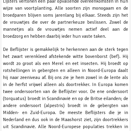
Lijsters vertonen een paar opvallende overeenkomsten in hun
wijze van voortplanting. Alle soorten zijn monogaam en de
broedparen blijven soms jarenlang bij elkaar. Steeds zijn het
de vrouwtjes die over de partnerkeuze beslissen. Zowel de
mannetjes als de vrouwtjes nemen actief deel aan de
broedzorg en hebben daarbij ieder hun vaste taken.
De Beflijster is gemakkelijk te herkennen aan de sterk tegen
het zwart verenkleed afstekende witte bovenborst (bef). Hij
wordt zo groot als een Merel en eet insecten. Hij broedt op
rotshellingen in gebergten en alleen in Noord-Europa daalt
hij naar zeeniveau af. Bij ons zie je hem zowel in de lente als
in de herfst vrijwel alleen als doortrekker. In Europa komen
twee ondersoorten van de Beflijster voor. De ene ondersoort
(torquatus) broedt in Scandinavië en op de Britse eilanden; de
andere ondersoort (alpestris) broedt in de gebergten van
Midden- en Zuid-Europa. De meeste Beflijsters die je in
Nederland en dus ook in de Maashorst ziet, zijn doortrekkers
uit Scandinavië. Alle Noord-Europese populaties trekken in