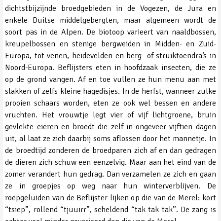
dichtstbijzijnde broedgebieden in de Vogezen, de Jura en
enkele Duitse middelgebergten, maar algemeen wordt de
soort pas in de Alpen. De biotoop varieert van naaldbossen,
kreupelbossen en stenige bergweiden in Midden- en Zuid-
Europa, tot venen, heidevelden en berg- of struiktoendra’s in
Noord-Europa. Beflijsters eten in hoofdzaak insecten, die ze
op de grond vangen. Af en toe vullen ze hun menu aan met
slakken of zelfs kleine hagedisjes. In de herfst, wanneer zulke
prooien schaars worden, eten ze ook wel bessen en andere
vruchten. Het vrouwtje legt vier of vijf lichtgroene, bruin
gevlekte eieren en broedt die zelf in ongeveer vijftien dagen
uit, al laat ze zich daarbij soms aflossen door het mannetje. In
de broedtijd zonderen de broedparen zich af en dan gedragen
de dieren zich schuw een eenzelvig. Maar aan het eind van de
zomer verandert hun gedrag. Dan verzamelen ze zich en gaan
ze in groepjes op weg naar hun winterverblijven. De
roepgeluiden van de Beflijster lijken op die van de Merel: kort
“tsiep”, rollend “tjuuirr”, scheldend “tak tak tak”. De zang is