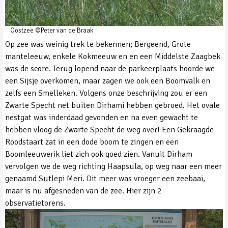
Oostzee ©Peter van de Braak
Op zee was weinig trek te bekennen; Bergeend, Grote
manteleeuw, enkele Kokmeeuw en en een Middelste Zaagbek
was de score. Terug lopend naar de parkeerplaats hoorde we
een Sijsje overkomen, maar zagen we ook een Boomvalk en
zelfs een Smelleken. Volgens onze beschrijving zou er een
Zwarte Specht net buiten Dirhami hebben gebroed. Het ovale
nestgat was inderdaad gevonden en na even gewacht te
hebben vloog de Zwarte Specht de weg over! Een Gekraagde
Roodstaart zat in een dode boom te zingen en een
Boomleeuwerik liet zich ook goed zien. Vanuit Dirham
vervolgen we de weg richting Haapsula, op weg naar een meer
genaamd Sutlepi Meri. Dit meer was vroeger een zeebaai,
maar is nu afgesneden van de zee. Hier zijn 2
observatietorens.