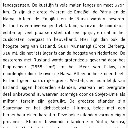
landsgrenzen. De kustlijn is vele malen langer en meet 3794
km. Er zijn drie grote rivieren: de Emajõgi, de Pärnu en de
Narva. Alleen de Emajõgi en de Narva worden bevaren.
Estland is een overwegend vlak land, waarvan de noordkust
echter op veel plaatsen steil uit zee oprijst, en dat in het
zuidoosten overgaat in heuvelland. Hier ligt dan ook de
hoogste berg van Estland, Suur Munamägi (Grote Eierberg,
318 m), die net iets lager is dan de hoogste van Nederland. De
oostgrens met Rusland wordt grotendeels gevormd door het
Peipusmeer (3555 km²) en het Meer van Pskov, en
noordelijker door de rivier de Narva. Alleen in het zuiden heeft
Estland geen natuurlijke grens. Westelijk en noordelijk van
Estland liggen honderden eilanden, waarvan het overgrote
deel onbewoond is, waarvan sommige door de Sovjet-Unie als
militair terrein zijn gebruikt. De grootste eilanden zijn
Saaremaa en het dichtbeboste Hiiumaa, beide met een
herkenbaar eigen karakter. Deze beide eilanden vormen eigen
provincies. Kleinere bewoonde eilanden zijn Muhu, Vormsi,