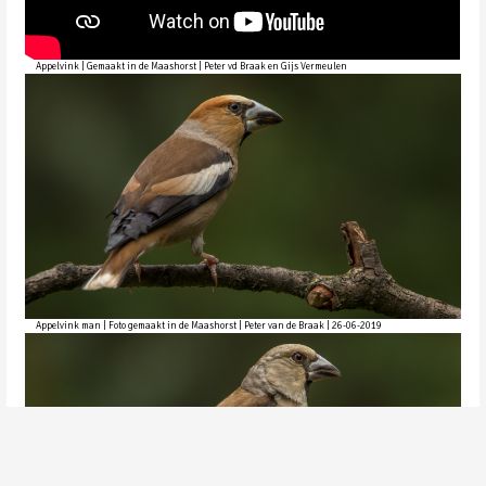
Appelvink | Gemaakt in de Maashorst | Peter vd Braak en Gijs Vermeulen
Appelvink man | Foto gemaakt in de Maashorst | Peter van de Braak | 26-06-2019