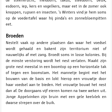
de steenvrucht, meidoorn, taxus, sleedoorn, beuk,
esdoorn, iep, kers en vogelkers, maar eet in de zomer ook
knoppen, rupsen en insecten. 's Winters vind je hem soms
op de voedertafel waar hij pinda's en zonnebloempitten
eet.
Broeden
Nestelt vaak op andere plaatsen dan waar het voedsel
wordt gehaald en bakent zijn territorium niet of
nauwelijks af met zang. Broedt soms in losse kolonies. Bij
de minste verstoring wordt het nest verlaten. Maakt zijn
grote nest meestal in een boomtop op een horizontale tak
of tegen een boomstam. Het mannetje begint met het
bouwen van de basis en lokt hierop een vrouwtje door
haar voedsel aan te bieden. Het vrouwtje bouwt het nest
dan af. De doorgaans vijf eieren komen na twee weken uit.
Jonge Appelvinken zijn bruin met een gele keelvlek en
dwarse strepen over de buik.