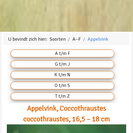
U bevindt zich hier:
Soorten
A--F
Appelvink
A t/m F
G t/m J
K t/m N
O t/m S
T t/m Z
Appelvink, Coccothraustes
coccothraustes, 16,5 – 18 cm