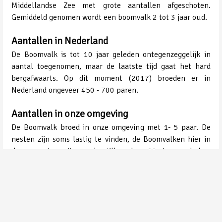
Middellandse Zee met grote aantallen afgeschoten.
Gemiddeld genomen wordt een boomvalk 2 tot 3 jaar oud.
Aantallen in Nederland
De Boomvalk is tot 10 jaar geleden ontegenzeggelijk in
aantal toegenomen, maar de laatste tijd gaat het hard
bergafwaarts. Op dit moment (2017) broeden er in
Nederland ongeveer 450 - 700 paren.
Aantallen in onze omgeving
De Boomvalk broed in onze omgeving met 1- 5 paar. De
nesten zijn soms lastig te vinden, de Boomvalken hier in
de omgeving zijn veel stiller dan 20 jaar geleden,
waarschijnlijk omdat ze niet op willen vallen bij andere
roofvogels. Soms wordt er in een hoogspanningsmast
gebroed.