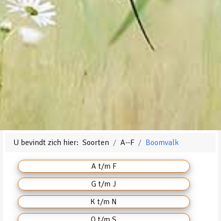
U bevindt zich hier:
Soorten
A--F
Boomvalk
A t/m F
G t/m J
K t/m N
O t/m S