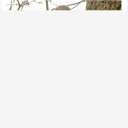
Bosuil juveniel | Gemaakt in Veghel | Peter vd Braak