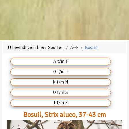
U bevindt zich hier:
Soorten
A--F
Bosuil
A t/m F
G t/m J
K t/m N
O t/m S
T t/m Z
Bosuil, Strix aluco, 37-43 cm