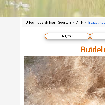
U bevindt zich hier:
Soorten
A--F
Buidelme
A t/m F
Buidel