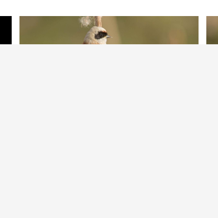
Bui
Buidelmees | Foto gemaakt nabij Uden | Peter van de Braak | 09-04-2021