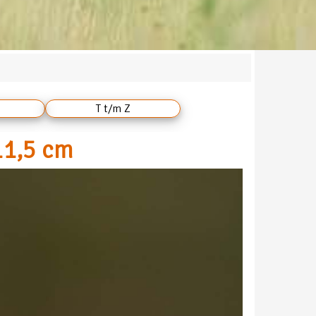
T t/m Z
11,5 cm