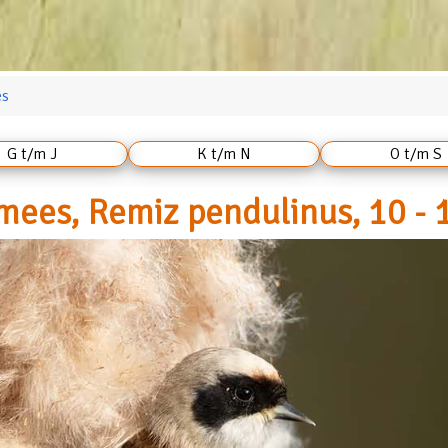
es
G t/m J
K t/m N
O t/m S
mees, Remiz pendulinus, 10 - 