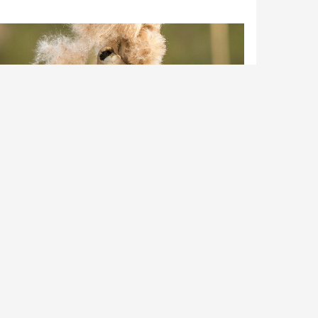
delmees | Foto gemaakt nabij Uden | Peter van de Braak | 09-04-2021