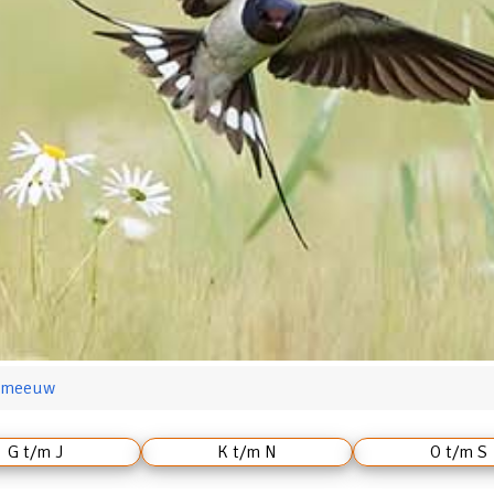
e meeuw
G t/m J
K t/m N
O t/m S