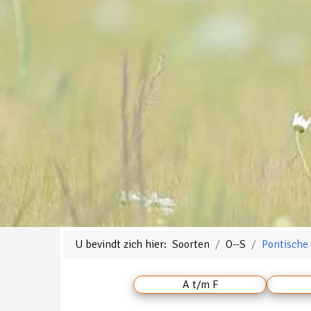
U bevindt zich hier:
Soorten
O--S
Pontisch
A t/m F