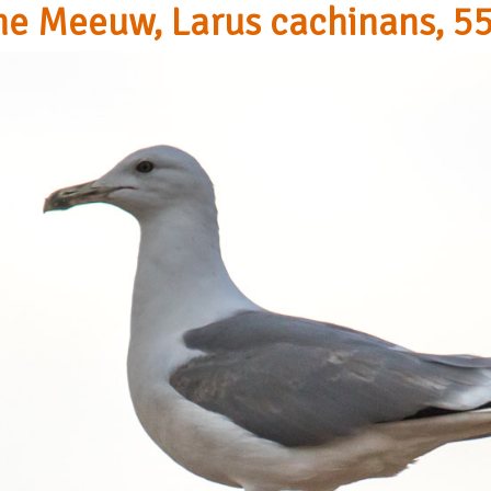
he Meeuw, Larus cachinans, 55