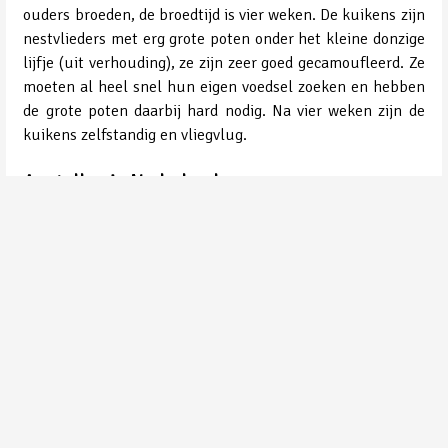
ouders broeden, de broedtijd is vier weken. De kuikens zijn
nestvlieders met erg grote poten onder het kleine donzige
lijfje (uit verhouding), ze zijn zeer goed gecamoufleerd. Ze
moeten al heel snel hun eigen voedsel zoeken en hebben
de grote poten daarbij hard nodig. Na vier weken zijn de
kuikens zelfstandig en vliegvlug.
Aantallen in Nederland
Broedt niet bij ons.
Aantallen in onze omgeving
Broedt niet bij ons. Overtrekkend wordt deze soort in het
najaar wel waargenomen.
© 1974 - 2026 Vogelwacht Uden
info@vogelwachtuden.nl