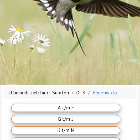
U bevindt zich hier:
Soorten
O--S
Regenwulp
A t/m F
G t/m J
K t/m N