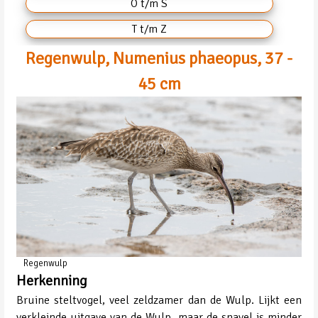
O t/m S
T t/m Z
Regenwulp, Numenius phaeopus, 37 -
45 cm
Regenwulp
Herkenning
Bruine steltvogel, veel zeldzamer dan de Wulp. Lijkt een
verkleinde uitgave van de Wulp, maar de snavel is minder