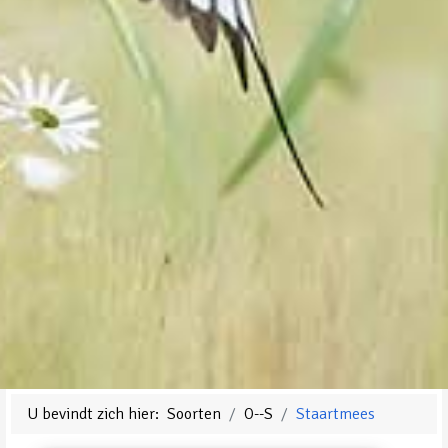
U bevindt zich hier:
Soorten
O--S
Staartmees