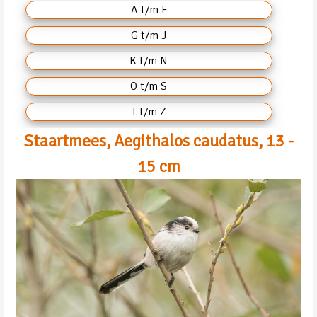
A t/m F
G t/m J
K t/m N
O t/m S
T t/m Z
Staartmees, Aegithalos caudatus, 13 -
15 cm