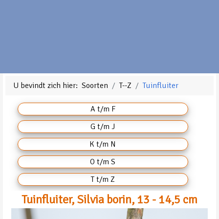
U bevindt zich hier:
Soorten
T--Z
Tuinfluiter
A t/m F
G t/m J
K t/m N
O t/m S
T t/m Z
Tuinfluiter, Silvia borin, 13 - 14,5 cm