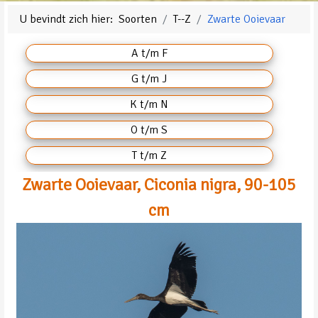
U bevindt zich hier:
Soorten
T--Z
Zwarte Ooievaar
A t/m F
G t/m J
K t/m N
O t/m S
T t/m Z
Zwarte Ooievaar, Ciconia nigra, 90-105
cm