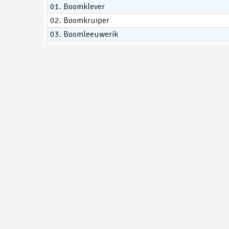
01. Boomklever
02. Boomkruiper
03. Boomleeuwerik
04. Buizerd
05. Ekster
06. Gaai
07. Geelgors
08. Goudhaan
09. Grauwe Gans
10. Grote Bonte Specht
11. Grote Lijster
12. Grote Zilverreiger
Geschreven: 21 februari 2024
Hits: 1281