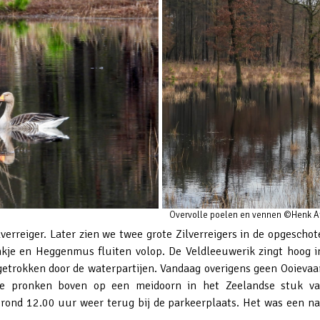
Overvolle poelen en vennen ©Henk A
verreiger. Later zien we twee grote Zilverreigers in de opgeschot
inkje en Heggenmus fluiten volop. De Veldleeuwerik zingt hoog i
rokken door de waterpartijen. Vandaag overigens geen Ooievaar z
te pronken boven op een meidoorn in het Zeelandse stuk van 
rond 12.00 uur weer terug bij de parkeerplaats. Het was een n