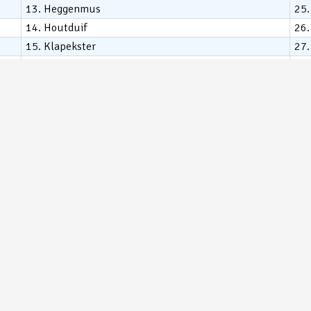
13. Heggenmus
25.
14. Houtduif
26.
15. Klapekster
27.
16. Kleine Bonte Specht
28.
17. Koolmees
29.
18. Kramsvogel
30.
19. Meerkoet
31. 
20. Merel
32.
21. Nijlgans
33.
22. Pimpelmees
23. Roodborst
24. Sperwer