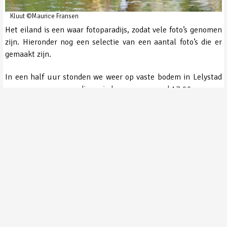
Kluut ©Maurice Fransen
Het eiland is een waar fotoparadijs, zodat vele foto’s genomen
zijn. Hieronder nog een selectie van een aantal foto’s die er
gemaakt zijn.
In een half uur stonden we weer op vaste bodem in Lelystad
en naar een voorspoedige reis kwamen we rond 17.00 uur aan
bij de Groenhoeve.
Het was een mooi dagje, en gelukkig ook de hele dag droog
gebleven.
Er zijn in het totaal 43 soorten waargenomen op
de MarkerWadden;
01. Baardman
13. Grutto
25. Me
02. Bergeend
14. Kemphaan
26. Nij
03. Blauwe Reiger
15. Kievit
27. Oe