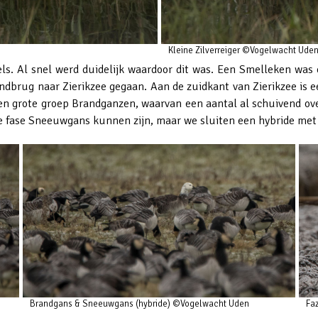
Kleine Zilverreiger ©Vogelwacht Ude
els. Al snel werd duidelijk waardoor dit was. Een Smelleken was 
landbrug naar Zierikzee gegaan. Aan de zuidkant van Zierikzee is e
een grote groep Brandganzen, waarvan een aantal al schuivend ove
e fase Sneeuwgans kunnen zijn, maar we sluiten een hybride met 
Brandgans & Sneeuwgans (hybride) ©Vogelwacht Uden
Fa