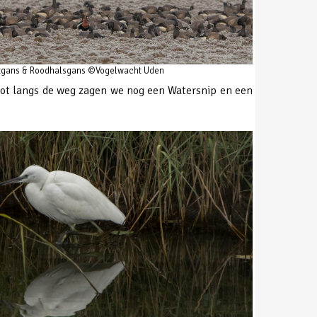
tgans & Roodhalsgans ©Vogelwacht Uden
sloot langs de weg zagen we nog een Watersnip en een