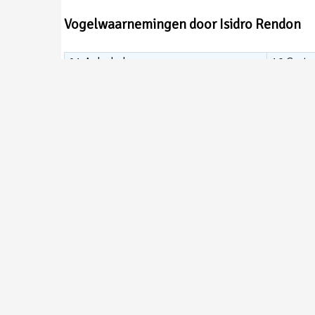
Vogelwaarnemingen door Isidro Rendon
01.Aalscholver
16.Grote
02.Bergeend
17.Grote 
03.Blauwe Reiger
18.Grote 
04.Bokje
19.Havik
05.Boomklever
20.Holen
06.Boomkruiper
21.Houtd
07.Brandgans
22.Kauw
08.Buizerd
23.Kievit
09.Ekster
24.Kokm
10.Fuut
25.Kolga
11.Gaai
26.Kool
12.Graspieper
27.Koper
13.Grauwe Gans
28.Krake
14.Groene Specht
29.Krams