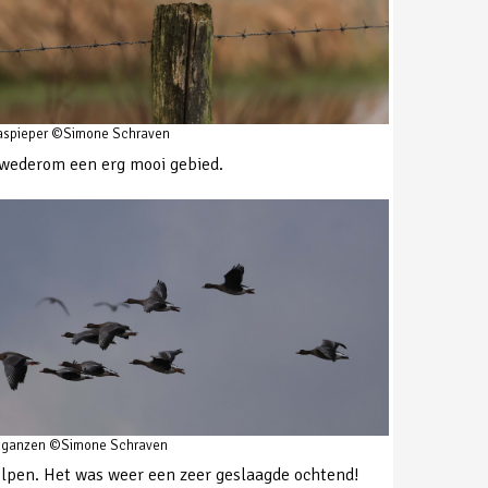
aspieper ©Simone Schraven
s wederom een erg mooi gebied.
lganzen ©Simone Schraven
lpen. Het was weer een zeer geslaagde ochtend!