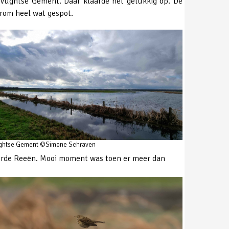
 Vughtse Gement. Daar klaarde het gelukkig op. De
erom heel wat gespot.
ghtse Gement ©Simone Schraven
horde Reeën. Mooi moment was toen er meer dan