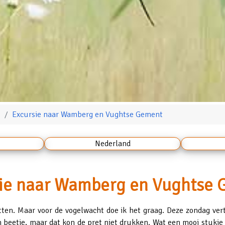
e
Excursie naar Wamberg en Vughtse Gement
Nederland
ie naar Wamberg en Vughtse
tten. Maar voor de vogelwacht doe ik het graag. Deze zondag ve
beetje, maar dat kon de pret niet drukken. Wat een mooi stukje