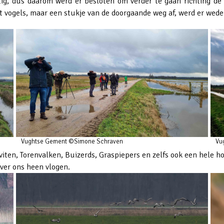
ig, dus daarom werd er besloten om verder te gaan richting de
t vogels, maar een stukje van de doorgaande weg af, werd er wed
Vughtse Gement ©Simone Schraven
Vu
ten, Torenvalken, Buizerds, Graspiepers en zelfs ook een hele 
ver ons heen vlogen.